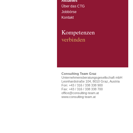
Aktuelles
Über das CTG
Jobbörse
Kontakt
Kompetenzen
verbinden
Consulting Team Graz
Unternehmensberatungsgesellschaft mbH
Leonhardstraße 104, 8010 Graz, Austria
Fon: +43 / 316 / 338 338 900
Fax: +43 / 316 / 338 338 700
office@consulting-team.at
www.consulting-team.at