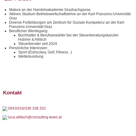
Matura an der Handelsakademie Grazbachgasse
Aktives Studium Betriebswirtschaftslehre an der Karl-Franzens-Universität
Graz
Diverse Fortbildungen am Zentrum für Soziale Kompetenz an der Karl-
Franzens-Universität Graz
Beruflicher Werdegang:
Buchhalter & Berufsanwärter bei der Steuerberatungskanzlei
Hubner & Allitsch
Steuerberater seit 2024
Persönliche Interessen:
Sport (Eishockey, Golf, Fitness...)
Welterkundung
Kontakt
0043/316/338 338 202
luca.allitsch@consulting-team.at